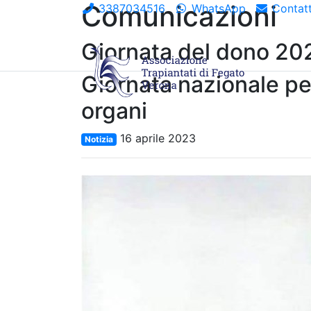
Comunicazioni
3387034516
WhatsApp
Contatt
Giornata del dono 20
Giornata nazionale pe
organi
16 aprile 2023
Notizia