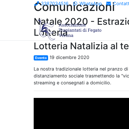
Comunicazioni
3387034516
WhatsApp
Contatt
Natale 2020 - Estraz
Lotteria
Lotteria Natalizia al
19 dicembre 2020
Evento
La nostra tradizionale lotteria nel pranzo d
distanziamento sociale trasmettendo la "vici
streaming e consegnati a domicilio.