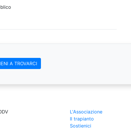
lico
IENI A TROVARCI
 ODV
L'Associazione
Il trapianto
Sostienici